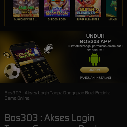
MAHJONG WINS 3 – BLACK SCATTER
DJ BOOM BOOM
SUPER ELEMENTS 2
MAHJONG WAYS
UNDUH
BOS303 APP
Nikmati berbagai permainan dalam satu
genggaman
UNDUH
PANDUAN INSTALASI
Bos303 : Akses Login Tanpa Gangguan Buat Pecinta
Game Online
Bos303 : Akses Login