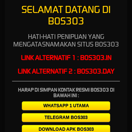
Starlight Princess
– Pragmatic Play
SELAMAT DATANG DI
Mahjong Ways 2
– PG Soft
Koi Gate
– Habanero
BOS303
Cara Daftar Akun di Bos303
HATI-HATI PENIPUAN YANG
Buka website resmi atau link alternatif
Bos303
MENGATASNAMAKAN SITUS BOS303
Klik tombol
Daftar
.
Isi data seperti username, password, dan nomor HP aktif.
LINK ALTERNATIF 1 : BOS303.IN
Aktifkan fitur keamanan akun & simpan data.
Setelah terdaftar, lakukan
login
dan mulai bermain.
LINK ALTERNATIF 2 : BOS303.DAY
Cara Deposit & Withdraw
Deposit:
Pilih metode tersedia, masukkan jumlah, dan konfirmasi (min. Rp25.000).
HARAP DI SIMPAN KONTAK RESMI BOS303 DI
Withdraw:
Masukkan nominal sesuai saldo, pastikan data bank benar.
BAWAH INI :
Tips Menang Slot di Bos303
WHATSAPP 1 UTAMA
TELEGRAM BOS303
🎯 Main di jam “prime”.
🎯 Gunakan pola betting bertahap.
DOWNLOAD APK BOS303
🎯 Pilih game dengan RTP tinggi.