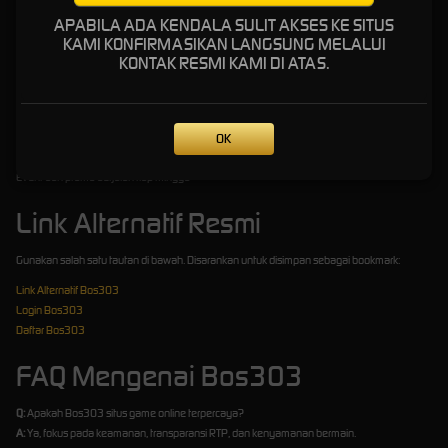
🎯 Manfaatkan bonus & free spin.
APABILA ADA KENDALA SULIT AKSES KE SITUS
🎯 Tetapkan batas menang/kalah.
KAMI KONFIRMASIKAN LANGSUNG MELALUI
KONTAK RESMI KAMI DI ATAS.
Keunggulan Bos303
Support mobile friendly Android/iOS
OK
Customer service 24 jam via LiveChat dan WA
Sistem keamanan data terenkripsi
Event dan promo berjalan tiap minggu
Link Alternatif Resmi
Gunakan salah satu tautan di bawah. Disarankan untuk disimpan sebagai bookmark:
Link Alternatif Bos303
Login Bos303
Daftar Bos303
FAQ Mengenai Bos303
Q:
Apakah Bos303 situs game online terpercaya?
A:
Ya, fokus pada keamanan, transparansi RTP, dan kenyamanan bermain.