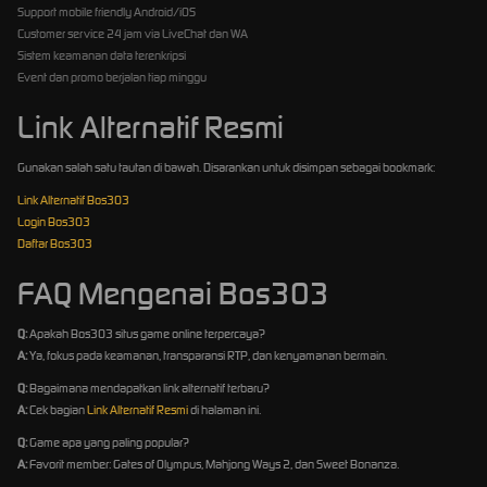
Support mobile friendly Android/iOS
Customer service 24 jam via LiveChat dan WA
Sistem keamanan data terenkripsi
Event dan promo berjalan tiap minggu
Link Alternatif Resmi
Gunakan salah satu tautan di bawah. Disarankan untuk disimpan sebagai bookmark:
Link Alternatif Bos303
Login Bos303
Daftar Bos303
FAQ Mengenai Bos303
Q:
Apakah Bos303 situs game online terpercaya?
A:
Ya, fokus pada keamanan, transparansi RTP, dan kenyamanan bermain.
Q:
Bagaimana mendapatkan link alternatif terbaru?
A:
Cek bagian
Link Alternatif Resmi
di halaman ini.
Q:
Game apa yang paling popular?
A:
Favorit member: Gates of Olympus, Mahjong Ways 2, dan Sweet Bonanza.