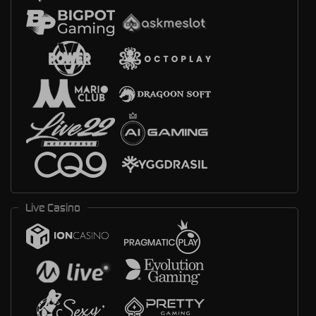
Live Casino