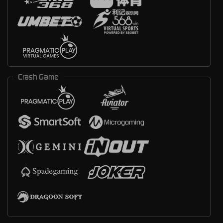
Crash Game