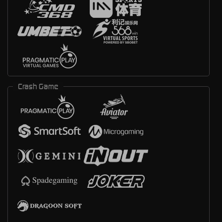
Crash Game