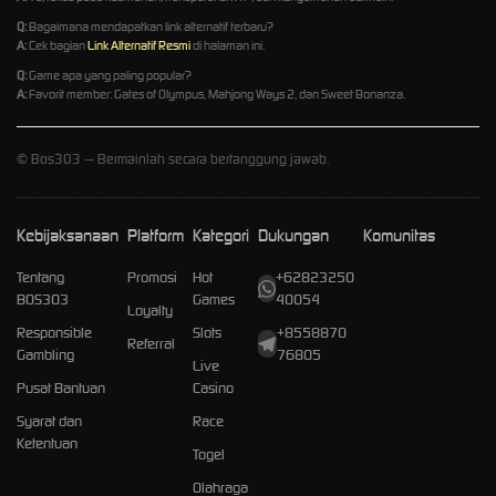
Q:
Bagaimana mendapatkan link alternatif terbaru?
A:
Cek bagian
Link Alternatif Resmi
di halaman ini.
Q:
Game apa yang paling popular?
A:
Favorit member: Gates of Olympus, Mahjong Ways 2, dan Sweet Bonanza.
©
Bos303 — Bermainlah secara bertanggung jawab.
Kebijaksanaan
Platform
Kategori
Dukungan
Komunitas
Tentang
Promosi
Hot
+62823250
BOS303
Games
40054
Loyalty
Responsible
Slots
+8558870
Referral
Gambling
76805
Live
Pusat Bantuan
Casino
Syarat dan
Race
Ketentuan
Togel
Olahraga