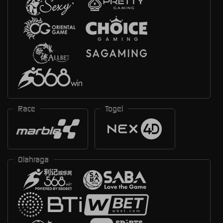
Race
Togel
Olahraga