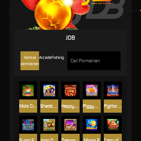
JDB
Semua
Arcade
Fishing
permainan
Mole Crash
Shade Dragons Fishing
Happy New Year
Piggy Bank TapTap
Fighter Fire
Super Super Fruit
Jogo Do Bicho
Dragon Master
Mines 2
Crazy King Kong