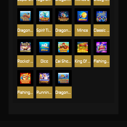
Dragon Fishing
Spirit Tide Legend
Dragon of Demons
Mines
Classic Mario
Rocket Derby
Dice
Cai Shen Fishing
King Of Football
Fishing Disco
Fishing YiLuFa
Running Chicken
Dragon Fishing II