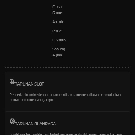
Crash
Game
Arcade
Poker
E-Sports
Sabung
Ayam
TARUHAN SLOT
Penyedia slot online dengan beragam pilihan game menarik yang memudahkan
pemain untuk mencapai jackpot
TARUHAN OLAHRAGA
Sportsbook Gaming Platform Terbaik menawarkan lebih banyak game, odds yang