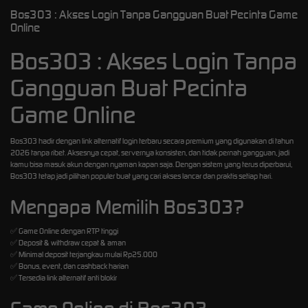
Bos303 : Akses Login Tanpa Gangguan Buat Pecinta Game
Online
Bos303 : Akses Login Tanpa
Gangguan Buat Pecinta
Game Online
Bos303 hadir dengan link alternatif login terbaru secara premium yang digunakan di tahun
2026 tanpa ribet. Aksesnya cepat, servernya konsisten, dan tidak pernah gangguan, jadi
kamu bisa masuk akun dengan nyaman kapan saja. Dengan sistem yang terus diperbarui,
Bos303 tetap jadi pilihan populer buat yang cari akses lancar dan praktis setiap hari.
Mengapa Memilih Bos303?
✅ Game Online dengan RTP tinggi
✅ Deposit & withdraw cepat & aman
✅ Minimal deposit terjangkau mulai Rp25.000
✅ Bonus, event, dan cashback harian
✅ Tersedia link alternatif anti blokir