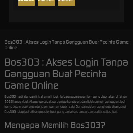
Bos303 : Akses Login Tanpa Gangguan Buat Pecinta Game
Online
Bos303 : Akses Login Tanpa
Gangguan Buat Pecinta
Game Online
Bos303 hadir dengan link alternatif login terbaru secara premium yang digunakan di tahun
2026 tanpa ribet. Aksesnya cepat, servernya konsisten, dan tidak pernah gangguan, jadi
kamu bisa masuk akun dengan nyaman kapan saja. Dengan sistem yang terus diperbarui,
Bos303 tetap jadi pilihan populer buat yang cari akses lancar dan praktis setiap hari.
Mengapa Memilih Bos303?