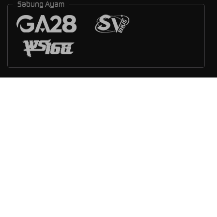
Sabung Ayam