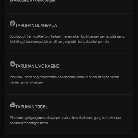
pemain untuk mencapai jackpot
TARUHAN OLAHRAGA
Sportsbook Gaming Platform Terbaik menawarkan lebih banyak game, odds yang
lebih tinggi, dan menyediakan pilihan yang lebih banyak untuk pemain.
TARUHAN LIVE KASINO
Platform Pilihan bagi perusahaan-perusahaan terbaik di dunia, dengan pilihan
variasi game terbanyak
TARUHAN TOGEL
Platform togel yang menarik dari perusahan terbaik di dunia yang menawarkan
hadiah kemenangan besar