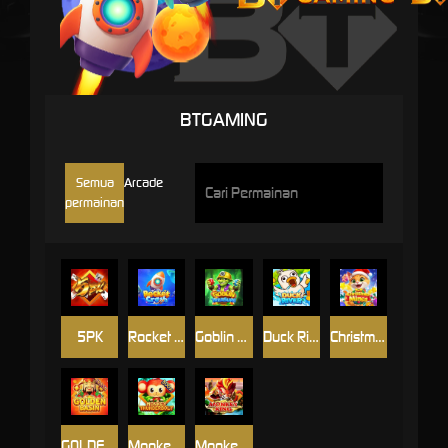
BTGAMING
Semua
Arcade
permainan
5PK
Rocket Crash
Goblin Treasure
Duck River
Christmas Mines
GOLDEN BASIN
Monkey Thunderbolt
Monkey King