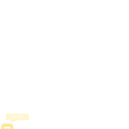
Tap Me!