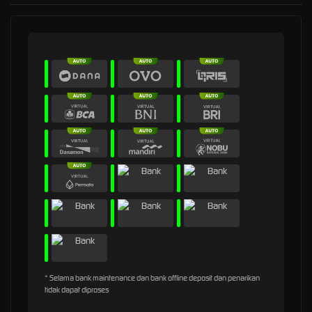
* Selama bank maintenance dan bank offline deposit dan penarikan
tidak dapat diproses