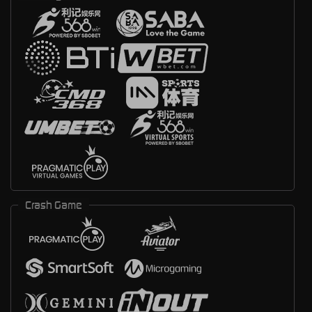
Crash Game