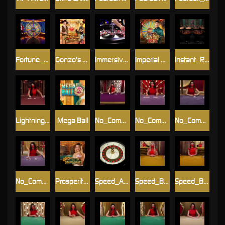
Fortune_Wheel
Gonzo's Treasure Map
Immersive_Roulette
Imperial Quest
Instant_Roulette
Lightning_Baccarat
Mega Ball
No_Comm_Baccarat
No_Comm_Speed_Baccarat_A
No_Comm_Speed_Baccarat_B
No_Comm_Speed_Baccarat_C
Prosperity Tree Baccarat
Speed_Auto_Roulette
Speed_Baccarat_A
Speed_Baccarat_B