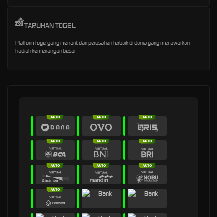
TARUHAN TOGEL
Platform togel yang menarik dari perusahan terbaik di dunia yang menawarkan
hadiah kemenangan besar