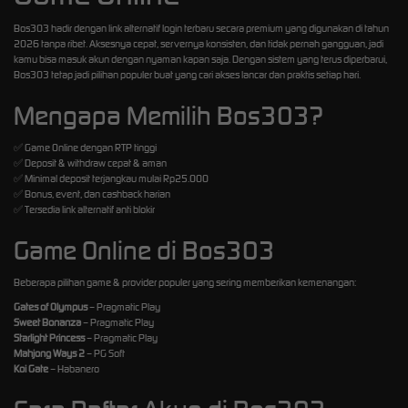
Bos303 hadir dengan link alternatif login terbaru secara premium yang digunakan di tahun
2026 tanpa ribet. Aksesnya cepat, servernya konsisten, dan tidak pernah gangguan, jadi
kamu bisa masuk akun dengan nyaman kapan saja. Dengan sistem yang terus diperbarui,
Bos303 tetap jadi pilihan populer buat yang cari akses lancar dan praktis setiap hari.
Mengapa Memilih Bos303?
✅ Game Online dengan RTP tinggi
✅ Deposit & withdraw cepat & aman
✅ Minimal deposit terjangkau mulai Rp25.000
✅ Bonus, event, dan cashback harian
✅ Tersedia link alternatif anti blokir
Game Online di Bos303
Beberapa pilihan game & provider populer yang sering memberikan kemenangan:
Gates of Olympus
– Pragmatic Play
Sweet Bonanza
– Pragmatic Play
Starlight Princess
– Pragmatic Play
Mahjong Ways 2
– PG Soft
Koi Gate
– Habanero