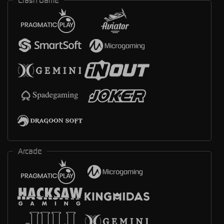
Crash Game
Arcade