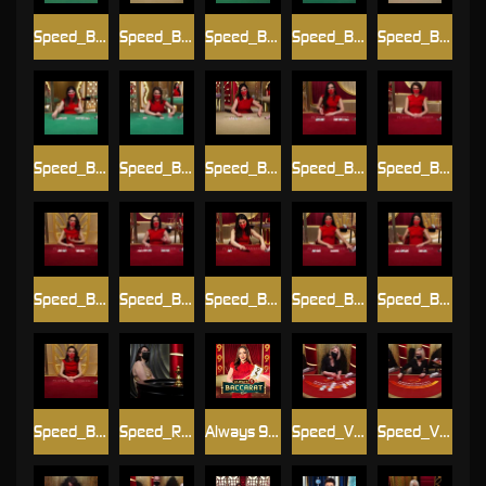
Speed_Baccarat_C
Speed_Baccarat_D
Speed_Baccarat_E
Speed_Baccarat_F
Speed_Baccarat_G
Speed_Baccarat_H
Speed_Baccarat_I
Speed_Baccarat_J
Speed_Baccarat_k
Speed_Baccarat_L
Speed_Baccarat_N
Speed_Baccarat_O
Speed_Baccarat_P
Speed_Baccarat_Q
Speed_Baccarat_R
Speed_Baccarat_S
Speed_Roulette
Always 9 Baccarat
Speed_VIP_Blackjack_A
Speed_VIP_Blackjack_B