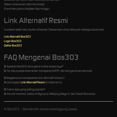
Sistem keamanan data terenkripsi
Event dan promo berjalan tiap minggu
Link Alternatif Resmi
Gunakan salah satu tautan di bawah. Disarankan untuk disimpan sebagai bookmark:
Link Alternatif Bos303
Login Bos303
Daftar Bos303
FAQ Mengenai Bos303
Q:
Apakah Bos303 situs game online terpercaya?
A:
Ya, fokus pada keamanan, transparansi RTP, dan kenyamanan bermain.
Q:
Bagaimana mendapatkan link alternatif terbaru?
A:
Cek bagian
Link Alternatif Resmi
di halaman ini.
Q:
Game apa yang paling popular?
A:
Favorit member: Gates of Olympus, Mahjong Ways 2, dan Sweet Bonanza.
©
Bos303 — Bermainlah secara bertanggung jawab.