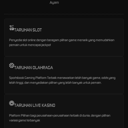
Ayam
TARUHAN SLOT
Penyedia slot online dengan beragam pilihan game menarik yang memudahkan
pemain untuk mencapai jackpot
TARUHAN OLAHRAGA
Sportsbook Gaming Platform Terbaik menawarkan lebih banyak game, odds yang
lebih tinggi, dan menyediakan pilihan yang lebih banyak untuk pemain.
TARUHAN LIVE KASINO
Platform Pilihan bagi perusahaan-perusahaan terbaik di dunia, dengan pilihan
variasi game terbanyak