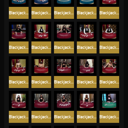
Blackjack_Silver_4
Blackjack_Silver_5
Blackjack_Silver_6
Blackjack_Silver_7
Blackjack_VIP_A
Blackjack_VIP_Alpha
Blackjack_VIP_B
Blackjack_VIP_Beta
Blackjack_VIP_C
Blackjack_VIP_D
Blackjack_VIP_E
Blackjack_VIP_G
Blackjack_VIP_Gamma
Blackjack_VIP_H
Blackjack_VIP_I
Blackjack_VIP_L
Blackjack_VIP_M
Blackjack_VIP_N
Blackjack_VIP_Q
Blackjack_VIP_x