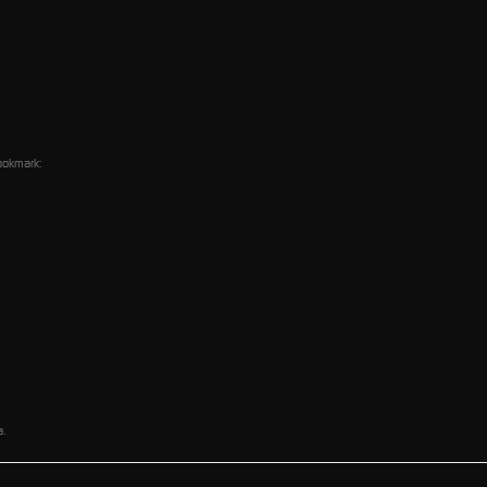
ookmark:
.