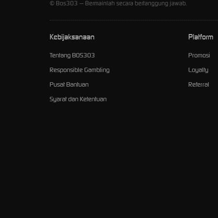
©
Bos303 — Bermainlah secara bertanggung jawab.
Kebijaksanaan
Platform
Tentang BOS303
Promosi
Responsible Gambling
Loyalty
Pusat Bantuan
Referral
Syarat dan Ketentuan