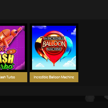
Cash Turbo
Incredible Balloon Machine