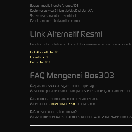
Support mobile friendly Android/iOS
Customer service 24 jam via LiveChat dan WA
Sistem keamanan data terenkripsi
Event dan promo berjalan tiap minggu
Link Alternatif Resmi
Gunakan salah satu tautan di bawah. Disarankan untuk disimpan sebagai b
Link Alternatif Bos303
Login Bos303
Daftar Bos303
FAQ Mengenai Bos303
Q:
Apakah Bos303 situs game online terpercaya?
A:
Ya, fokus pada keamanan, transparansi RTP, dan kenyamanan bermain.
Q:
Bagaimana mendapatkan link alternatif terbaru?
A:
Cek bagian
Link Alternatif Resmi
di halaman ini.
Q:
Game apa yang paling popular?
A:
Favorit member: Gates of Olympus, Mahjong Ways 2, dan Sweet Bonanza