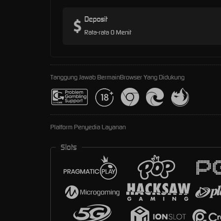
Deposit
Rata-rata 0 Menit
Tanggung Jawab Bermain
Browser Yang Didukung
Platform Penyedia Layanan
Slots