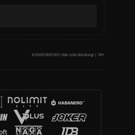
©2026 BOS303. Hak cipta dilindungi | 18+