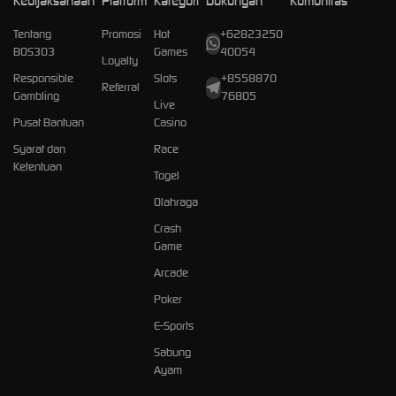
Kebijaksanaan
Platform
Kategori
Dukungan
Komunitas
Tentang
Promosi
Hot
+62823250
BOS303
Games
40054
Loyalty
Responsible
Slots
+8558870
Referral
Gambling
76805
Live
Pusat Bantuan
Casino
Syarat dan
Race
Ketentuan
Togel
Olahraga
Crash
Game
Arcade
Poker
E-Sports
Sabung
Ayam