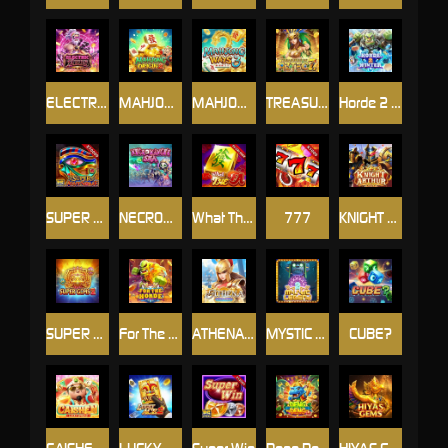
ELECTRIC ZEUS
MAHJONG: ORIGIN 2
MAHJONG WAYS 3
TREASURES OF AZTEC Z
Horde 2 Winter
SUPER AWESOME
NECROMANCER SHA
What The FA
777
KNIGHT ARTHUR
SUPER GEMS 2
For The Horde
ATHENA LUCKY SPREAD
MYSTIC LEGEND 2
CUBE?