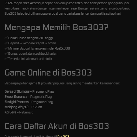
2026 tanpa ribet. Aksesnya cepat, servernya konsisten, dan tidak pernah gangguan, jadi
kamu bisa masuk akun dengan nyaman kapan saja. Dengan sistem yang terus diperbarui,
Bos303 tetap jadi pilihan populer buat yang cari akses lancar dan praktis setiap hari.
Mengapa Memilih Bos303?
✅ Game Online dengan RTP tinggi
✅ Deposit & withdraw cepat & aman
✅ Minimal deposit terjangkau mulai Rp25.000
✅ Bonus, event, dan cashback harian
✅ Tersedia link alternatif anti blokir
Game Online di Bos303
Beberapa pilihan game & provider populer yang sering memberikan kemenangan:
Gates of Olympus
– Pragmatic Play
Sweet Bonanza
– Pragmatic Play
Starlight Princess
– Pragmatic Play
Mahjong Ways 2
– PG Soft
Koi Gate
– Habanero
Cara Daftar Akun di Bos303
Buka website resmi atau link alternatif
Bos303