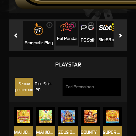
i
i
i
i
i
Facha
Fat Panda
Slot88 x PP
PG Soft
Pragmatic Play
PLAYSTAR
Semua
Top
Slots
permainan
20
MAHJONG WAYS 3+
MAHJONG：ORIGIN
ZEUS OF OLYMPUS
BOUNTY EXPRESS
SUPER GEMS