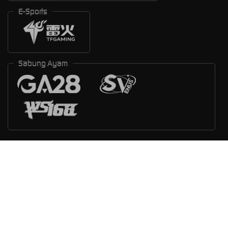
E-Sports
Sabung Ayam