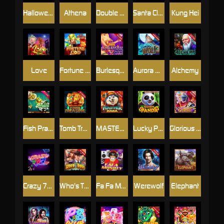
Halloween
Athena
Double Happiness
Santa Claus
Kung Hei
Love
Fortune God
Burlesque 2
Aurora Wolf
Alchemy
Fish Prawn Crab
Tomb Treasure
MASTER HAHA
Lucky Panda
Glorious Kingdom
Crazy 777
Who's The Boss
Fa Fa Monkey
Werewolf
Elephant