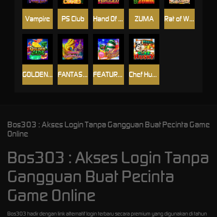
Vampire
PS Club
Hand Of God
ZUMA
Rat of Wealth
GOLDEN JADE
FANTASY - SOUTHEAST ASIA
FEATURE BUY・CHRISTMAS EXPRESS
Chef Husky
Bos303 : Akses Login Tanpa Gangguan Buat Pecinta Game
Online
Bos303 : Akses Login Tanpa
Gangguan Buat Pecinta
Game Online
Bos303 hadir dengan link alternatif login terbaru secara premium yang digunakan di tahun