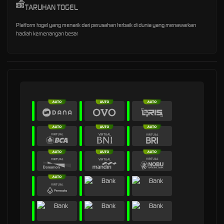
TARUHAN TOGEL
Platform togel yang menarik dari perusahan terbaik di dunia yang menawarkan
hadiah kemenangan besar