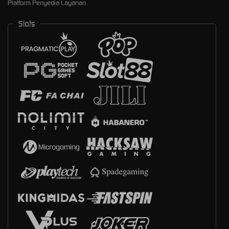
Platform Penyedia Layanan
Slots