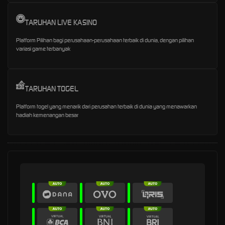
TARUHAN LIVE KASINO
Platform Pilihan bagi perusahaan-perusahaan terbaik di dunia, dengan pilihan
variasi game terbanyak
TARUHAN TOGEL
Platform togel yang menarik dari perusahan terbaik di dunia yang menawarkan
hadiah kemenangan besar