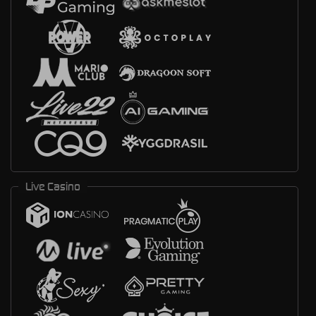
Live Casino