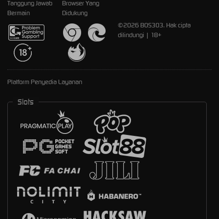
Tanggung Jawab
Browser Yang
Bermain
Didukung
©2026 BOS303. Hak cipta
dilindungi | 18+
Platform Penyedia Layanan
Slots