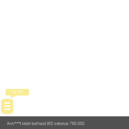
Tap Me!
Ann***t telah berhasil WD sebesar 780.000