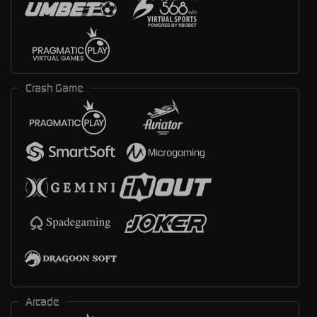
Crash Game
Arcade