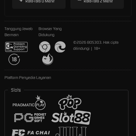
Rata-rata 0 Menit
Rata-rata 2 Menit
Tanggung Jawab
Browser Yang
Bermain
Didukung
©2026 BOS303. Hak cipta
dilindungi | 18+
Platform Penyedia Layanan
Slots