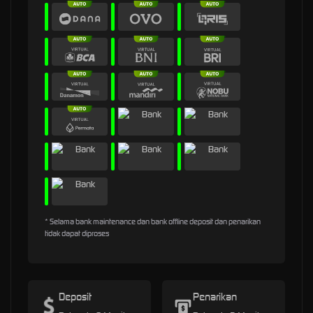
* Selama bank maintenance dan bank offline deposit dan penarikan
tidak dapat diproses
Deposit
Penarikan