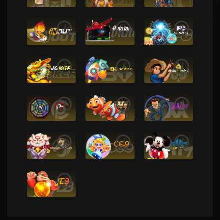
i
i
i
i
i
i
i
i
i
i
i
i
i