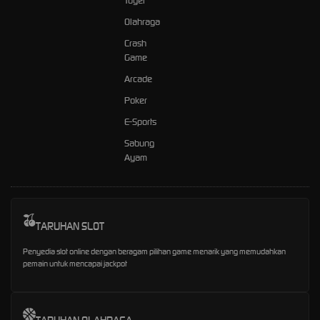
Togel
Olahraga
Crash
Game
Arcade
Poker
E-Sports
Sabung
Ayam
TARUHAN SLOT
Penyedia slot online dengan beragam pilihan game menarik yang memudahkan
pemain untuk mencapai jackpot