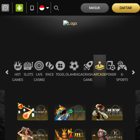
MASUK
DAFTAR
HOT
SLOTS
LIVE
RACE
TOGEL
OLAHRAGA
CRASH
ARCADE
POKER
E-
SABUN
GAMES
CASINO
GAME
SPORTS
AYAM
i
i
i
i
i
i