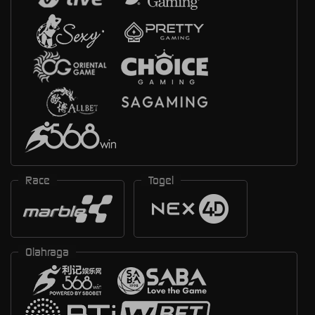
Race
Togel
Olahraga