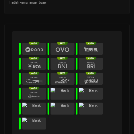
hadiah kemenangan besar