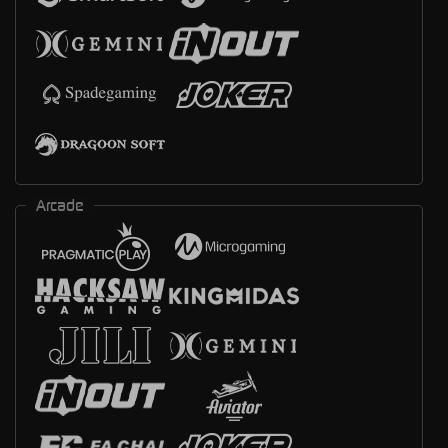
Arcade