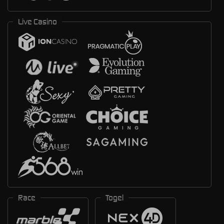
Live Casino
Race
Togel