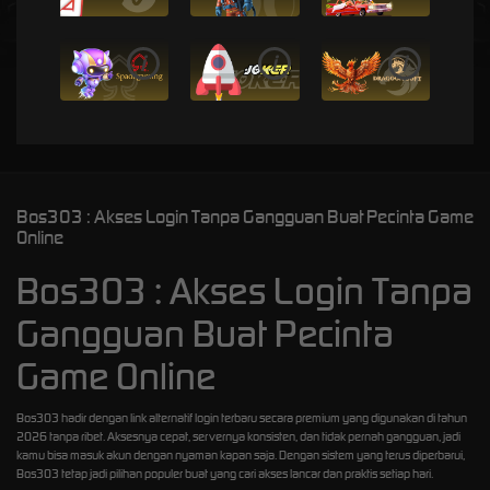
i
i
i
Bos303 : Akses Login Tanpa Gangguan Buat Pecinta Game
Online
Bos303 : Akses Login Tanpa
Gangguan Buat Pecinta
Game Online
Bos303 hadir dengan link alternatif login terbaru secara premium yang digunakan di tahun
2026 tanpa ribet. Aksesnya cepat, servernya konsisten, dan tidak pernah gangguan, jadi
kamu bisa masuk akun dengan nyaman kapan saja. Dengan sistem yang terus diperbarui,
Bos303 tetap jadi pilihan populer buat yang cari akses lancar dan praktis setiap hari.