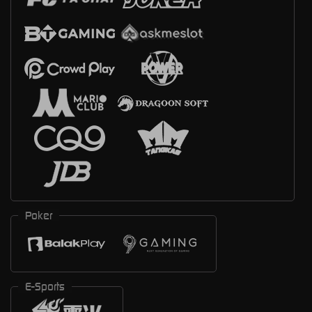
Poker
E-Sports