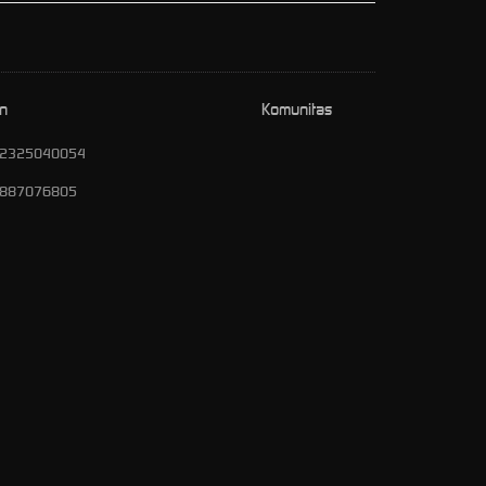
n
Komunitas
2325040054
887076805