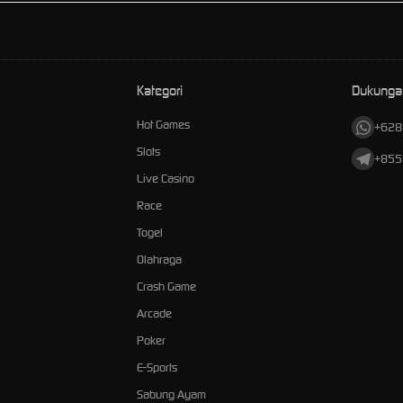
Kategori
Dukunga
Hot Games
+628
Slots
+855
Live Casino
Race
Togel
Olahraga
Crash Game
Arcade
Poker
E-Sports
Sabung Ayam