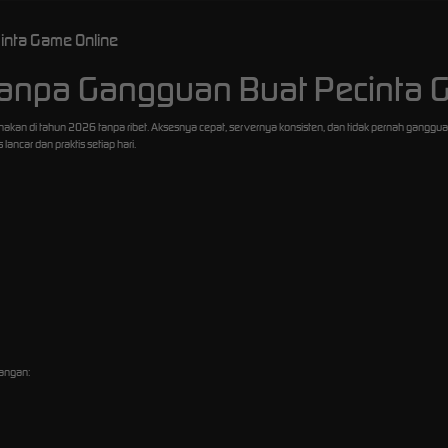
inta Game Online
Tanpa Gangguan Buat Pecinta 
gunakan di tahun 2026 tanpa ribet. Aksesnya cepat, servernya konsisten, dan tidak pernah gang
lancar dan praktis setiap hari.
angan: