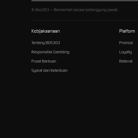
©
Bos303 — Bermainlah secara bertanggung jawab.
Kebijaksanaan
Platform
Tentang BOS303
Promosi
Responsible Gambling
Loyalty
Pusat Bantuan
Referral
Syarat dan Ketentuan