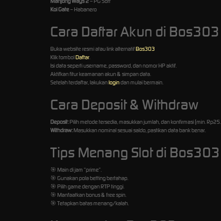
Mahjong Ways 2
– PG Soft
Koi Gate
– Habanero
Cara Daftar Akun di Bos303
Buka website resmi atau link alternatif
Bos303
Klik tombol
Daftar
.
Isi data seperti username, password, dan nomor HP aktif.
Aktifkan fitur keamanan akun & simpan data.
Setelah terdaftar, lakukan
login
dan mulai bermain.
Cara Deposit & Withdraw
Deposit:
Pilih metode tersedia, masukkan jumlah, dan konfirmasi (min. Rp25
Withdraw:
Masukkan nominal sesuai saldo, pastikan data bank benar.
Tips Menang Slot di Bos303
🎯 Main di jam “prime”.
🎯 Gunakan pola betting bertahap.
🎯 Pilih game dengan RTP tinggi.
🎯 Manfaatkan bonus & free spin.
🎯 Tetapkan batas menang/kalah.