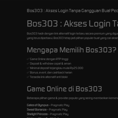
Bos303 : Akses Login Tanpa Gangguan Buat Pec
Bos303 : Akses Login 
Bos303 hadir dengan link alternatif login terbaru secara premium yang di
yang terus diperbarui, Bos303 tetap jadi pilihan populer buat yang cari akses 
Mengapa Memilih Bos303?
✅ Game Online dengan RTP tinggi
✅ Deposit & withdraw cepat & aman
✅ Minimal deposit terjangkau mulai Rp25.000
✅ Bonus, event, dan cashback harian
✅ Tersedia link alternatif anti blokir
Game Online di Bos303
Beberapa pilihan game & provider populer yang sering memberikan kemen
Gates of Olympus
– Pragmatic Play
Sweet Bonanza
– Pragmatic Play
Starlight Princess
– Pragmatic Play