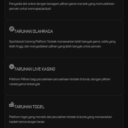
Penyedia slot online dengan beragam pilihan game menarik yang memudahkan
pemain untuk mencapai jackpot
TARUHAN OLAHRAGA
Sportsbook Gaming Platform Terbaik menawarkan lebih banyak game, odds yang
lebih tinggi, dan menyediakan pilihan yang lebih banyak untuk pemain.
TARUHAN LIVE KASINO
Platform Pilihan bagi perusahaan-perusahaan terbaik di dunia, dengan pilihan
variasi game terbanyak
TARUHAN TOGEL
Platform togel yang menarik dari perusahan terbaik di dunia yang menawarkan
hadiah kemenangan besar