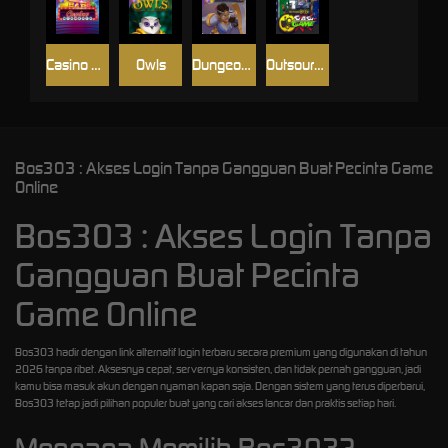
Casino Win Spin
Owls
Dungeon Quest
Outsourced: Slash Game
Bos303 : Akses Login Tanpa Gangguan Buat Pecinta Game
Online
Bos303 : Akses Login Tanpa
Gangguan Buat Pecinta
Game Online
Bos303 hadir dengan link alternatif login terbaru secara premium yang digunakan di tahun
2026 tanpa ribet. Aksesnya cepat, servernya konsisten, dan tidak pernah gangguan, jadi
kamu bisa masuk akun dengan nyaman kapan saja. Dengan sistem yang terus diperbarui,
Bos303 tetap jadi pilihan populer buat yang cari akses lancar dan praktis setiap hari.
Mengapa Memilih Bos303?