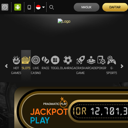
MASUK
DAFTAR
HOT
SLOTS
LIVE
RACE
TOGEL
OLAHRAGA
CRASH
ARCADE
POKER
E-
SABUN
GAMES
CASINO
GAME
SPORTS
AYAM
IDR
12,701,
JACKPOT
PLAY