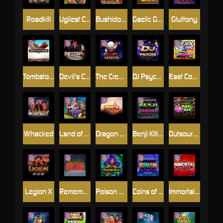
Roadkill
Ugliest Catch
Bushido Way xNudge
Gaelic Gold
Gluttony
Tombstone
Devil's Crossroad
The Creepy Carnival
DJ Psycho
East Coast Vs West Coast
Whacked
Land of the Free
Dragon Tribe
Benji Killed in Vegas
Outsourced: Payday
Legion X
Remember Gulag
Poison Eve
Coins of Fortune
Immortal Fruits