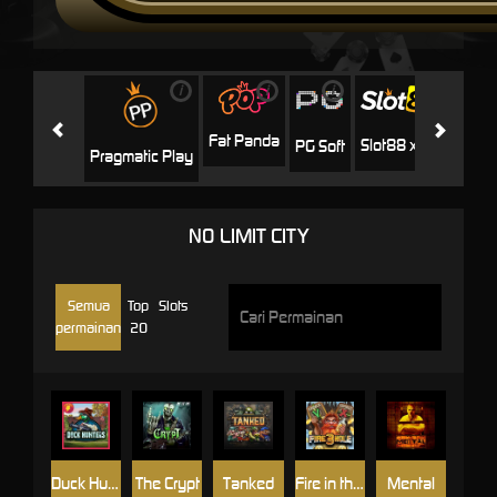
i
i
i
i
i
Facha
Fat Panda
Slot88 x PP
PG Soft
Pragmatic Play
NO LIMIT CITY
Semua
Top
Slots
permainan
20
Duck Hunters
The Crypt
Tanked
Fire in the Hole 3
Mental