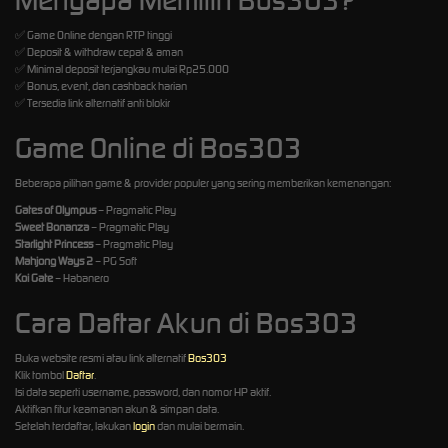
✅ Game Online dengan RTP tinggi
✅ Deposit & withdraw cepat & aman
✅ Minimal deposit terjangkau mulai Rp25.000
✅ Bonus, event, dan cashback harian
✅ Tersedia link alternatif anti blokir
Game Online di Bos303
Beberapa pilihan game & provider populer yang sering memberikan kemenangan:
Gates of Olympus
– Pragmatic Play
Sweet Bonanza
– Pragmatic Play
Starlight Princess
– Pragmatic Play
Mahjong Ways 2
– PG Soft
Koi Gate
– Habanero
Cara Daftar Akun di Bos303
Buka website resmi atau link alternatif
Bos303
Klik tombol
Daftar
.
Isi data seperti username, password, dan nomor HP aktif.
Aktifkan fitur keamanan akun & simpan data.
Setelah terdaftar, lakukan
login
dan mulai bermain.