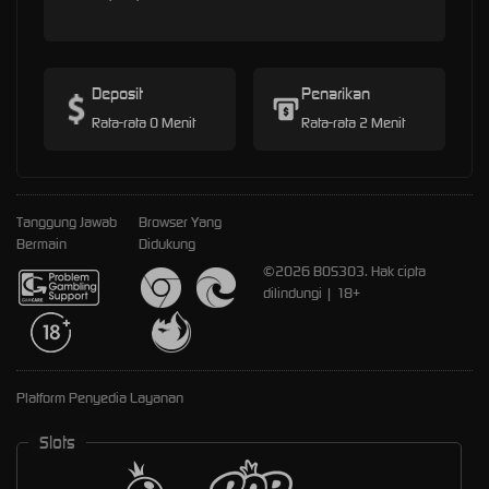
Deposit
Penarikan
Rata-rata 0 Menit
Rata-rata 2 Menit
Tanggung Jawab
Browser Yang
Bermain
Didukung
©2026 BOS303. Hak cipta
dilindungi | 18+
Platform Penyedia Layanan
Slots