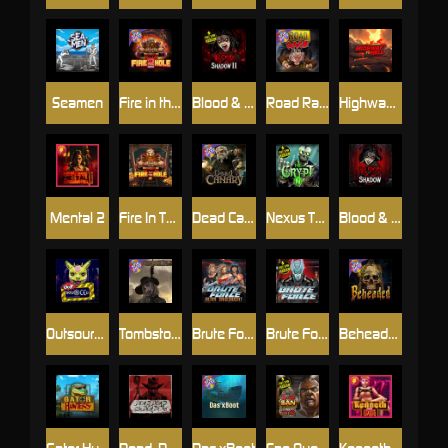
Seamen
Fire in the Hole 2
Blood & Shadow 2
Road Rage
Highway to Hell
Mental 2
Fire In The Hole xBomb
Dead Canary
Nexus The Crypt
Blood & Shadow
Outsourced
Tombstone RIP
Brute Force: Alien Onslaught
Brute Force
Beheaded