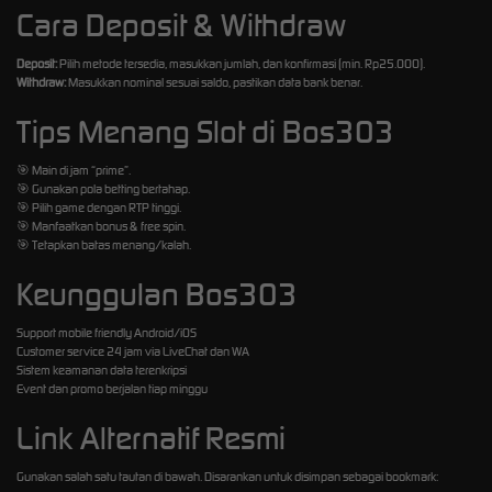
Cara Deposit & Withdraw
Deposit:
Pilih metode tersedia, masukkan jumlah, dan konfirmasi (min. Rp25.000).
Withdraw:
Masukkan nominal sesuai saldo, pastikan data bank benar.
Tips Menang Slot di Bos303
🎯 Main di jam “prime”.
🎯 Gunakan pola betting bertahap.
🎯 Pilih game dengan RTP tinggi.
🎯 Manfaatkan bonus & free spin.
🎯 Tetapkan batas menang/kalah.
Keunggulan Bos303
Support mobile friendly Android/iOS
Customer service 24 jam via LiveChat dan WA
Sistem keamanan data terenkripsi
Event dan promo berjalan tiap minggu
Link Alternatif Resmi
Gunakan salah satu tautan di bawah. Disarankan untuk disimpan sebagai bookmark: