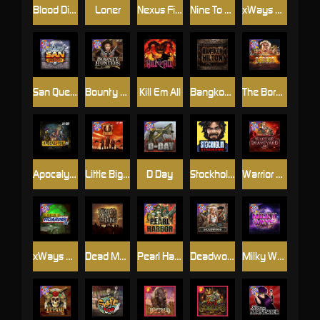
Blood Diamond
Loner
Nexus Fire In The Hole xBomb
Nine To Five
xWays Hoarder 2
San Quentin xWays
Bounty Hunters xNudge®
Kill Em All
Bangkok Hilton
The Border
Apocalypse Super xNudge
Little Bighorn
D Day
Stockholm Syndrome
Warrior Graveyard xNudge
xWays Hoarder xSplit
Dead Men Walking
Pearl Harbor
Deadwood xNudge
Milky Ways