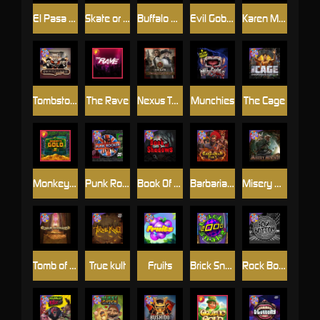
El Pasa Gunfight xNudge
Skate or Die
Buffalo Hunter
Evil Goblins xBomb
Karen Maneater
Tombstone No Mercy
The Rave
Nexus Tombstone RIP
Munchies
The Cage
Monkey's Gold xPays
Punk Rocker
Book Of Shadows
Barbarian Fury
Misery Mining
Tomb of Akhenaten
True kult
Fruits
Brick Snake 2000
Rock Bottom