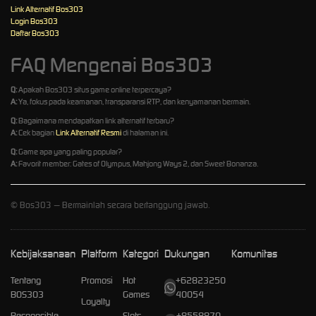
Link Alternatif Bos303
Login Bos303
Daftar Bos303
FAQ Mengenai Bos303
Q:
Apakah Bos303 situs game online terpercaya?
A:
Ya, fokus pada keamanan, transparansi RTP, dan kenyamanan bermain.
Q:
Bagaimana mendapatkan link alternatif terbaru?
A:
Cek bagian
Link Alternatif Resmi
di halaman ini.
Q:
Game apa yang paling popular?
A:
Favorit member: Gates of Olympus, Mahjong Ways 2, dan Sweet Bonanza.
©
Bos303 — Bermainlah secara bertanggung jawab.
Kebijaksanaan
Platform
Kategori
Dukungan
Komunitas
Tentang
Promosi
Hot
+62823250
BOS303
Games
40054
Loyalty
Responsible
Slots
+8558870