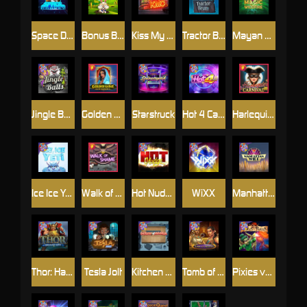
Space Donkey
Bonus Bunnies
Kiss My Chainsaw
Tractor Beam
Mayan Magic Wildfire
Jingle Balls
Golden Genie And The Walking Wilds
Starstruck
Hot 4 Cash
Harlequin Carnival
Ice Ice Yeti
Walk of Shame
Hot Nudge
WiXX
Manhattan Goes Wild
Thor: Hammer Time
Tesla Jolt
Kitchen Drama: Sushi Mania
Tomb of Nefertiti
Pixies vs Pirates