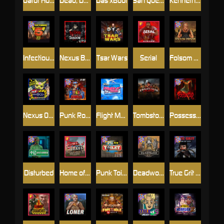
Gator Hunters
Dead, Dead, or Deader
Das xBoot
San Quentin 2: Death Row
Kenneth Must Die
Infectious 5 xWays
Nexus Blood & Shadow
Tsar Wars
Serial
Folsom Prison
Nexus Outsourced
Punk Rocker 2
Flight Mode
Tombstone Slaughter
Possessed
Disturbed
Home of the Brave
Punk Toilet
Deadwood R.I.P
True Grit Redemption