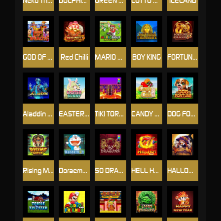
Neko The Fortune Cat
DOLPHIN REEF
GREEN GOLD
LOTTO MADNESS
ICELAND
GOD OF WEALTH
Red Chilli
MARIO GOLF
BOY KING
FORTUNE DRAGON 88
Aladdin Wishes
EASTER BUNNY
TIKI TORCH
CANDY CRUSH
DOG FORTUNE
Rising Maya
Doraemon
50 DRAGONS
HELL HOT 100
HALLOWIN