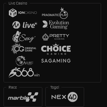
Live Casino
Race
Togel