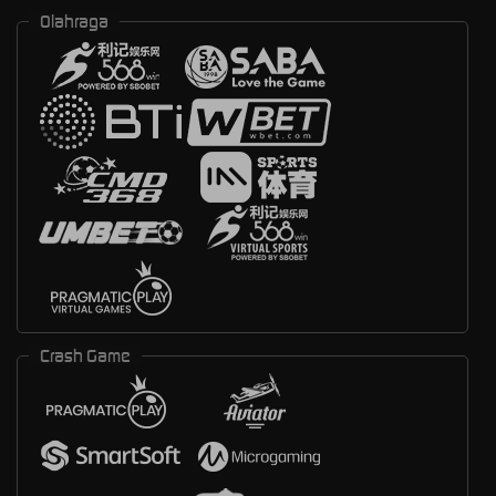
Olahraga
Crash Game