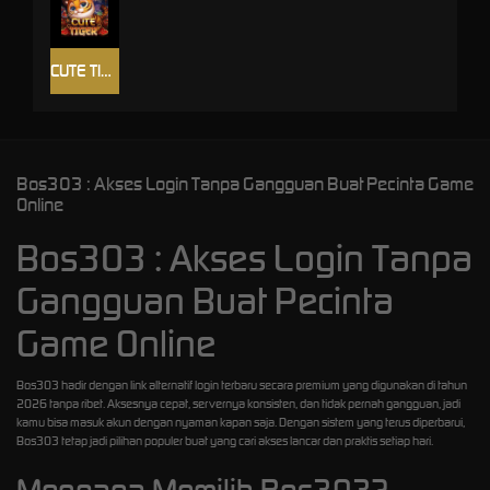
CUTE TIGER
Bos303 : Akses Login Tanpa Gangguan Buat Pecinta Game
Online
Bos303 : Akses Login Tanpa
Gangguan Buat Pecinta
Game Online
Bos303 hadir dengan link alternatif login terbaru secara premium yang digunakan di tahun
2026 tanpa ribet. Aksesnya cepat, servernya konsisten, dan tidak pernah gangguan, jadi
kamu bisa masuk akun dengan nyaman kapan saja. Dengan sistem yang terus diperbarui,
Bos303 tetap jadi pilihan populer buat yang cari akses lancar dan praktis setiap hari.
Mengapa Memilih Bos303?