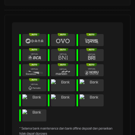
* Selama bank maintenance dan bank offline deposit dan penarikan
tidak dapat diproses