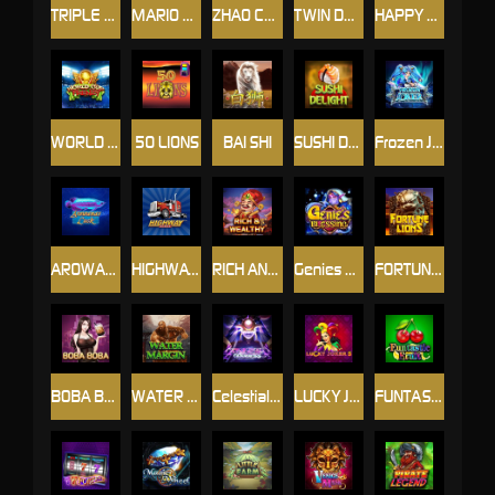
TRIPLE TWISTER
MARIO AND FRIENDS
ZHAO CAI JIN BAO
TWIN DRAGON
HAPPY NEW YEAR
WORLD CUP FRENZY
50 LIONS
BAI SHI
SUSHI DELIGHT
Frozen Joker
AROWANAS LUCK
HIGHWAY KING
RICH AND WEALTHY
Genies Blessing
FORTUNE LIONS
BOBA BOBA
WATER MARGIN
Celestial Goddess
LUCKY JOKER 5
FUNTASTIC FRUIT