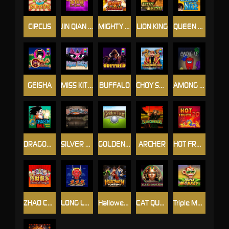
CIRCUS
JIN QIAN WA
MIGHTY SPARTAN
LION KING
QUEEN OF THE NILE
GEISHA
MISS KITTY
BUFFALO
CHOY SUN DOA
AMONG US
DRAGON BALL
SILVER BULLET
GOLDEN TOUR
ARCHER
HOT FRUITS 20
ZHAO CAI TONG ZHI
LONG LONG LONG
Halloween Fortune
CAT QUEEN
Triple Monkey