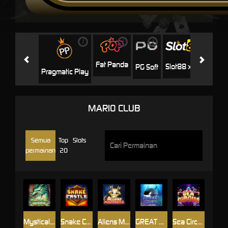
i
i
i
i
i
Facha
Fat Panda
Slot88 x PP
PG Soft
Pragmatic Play
MARIO CLUB
Semua
Top
Slots
permainan
20
Mystical Beasts
Snake Castle
Aliens Madness
GREAT BLUE
Sea Circus