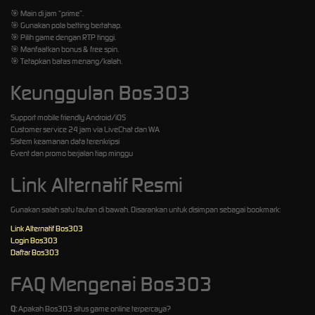
🎯 Main di jam “prime”.
🎯 Gunakan pola betting bertahap.
🎯 Pilih game dengan RTP tinggi.
🎯 Manfaatkan bonus & free spin.
🎯 Tetapkan batas menang/kalah.
Keunggulan Bos303
Support mobile friendly Android/iOS
Customer service 24 jam via LiveChat dan WA
Sistem keamanan data terenkripsi
Event dan promo berjalan tiap minggu
Link Alternatif Resmi
Gunakan salah satu tautan di bawah. Disarankan untuk disimpan sebagai bookmark:
Link Alternatif Bos303
Login Bos303
Daftar Bos303
FAQ Mengenai Bos303
Q:
Apakah Bos303 situs game online terpercaya?