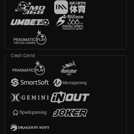
Crash Game