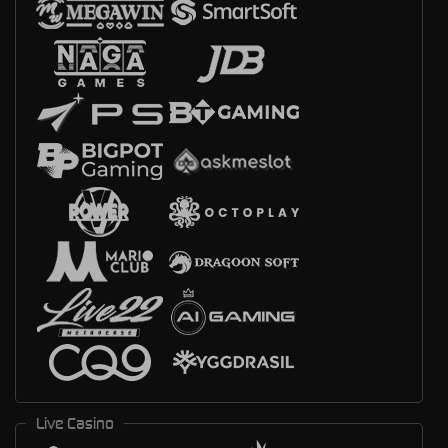
Live Casino