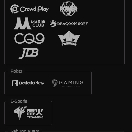
Poker
E-Sports
Sabung Ayam