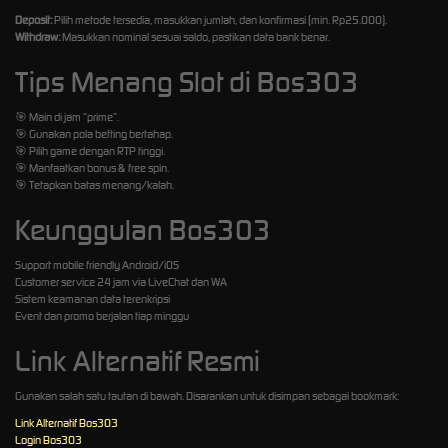
Deposit:
Pilih metode tersedia, masukkan jumlah, dan konfirmasi (min. Rp25.000).
Withdraw:
Masukkan nominal sesuai saldo, pastikan data bank benar.
Tips Menang Slot di Bos303
🎯 Main di jam “prime”.
🎯 Gunakan pola betting bertahap.
🎯 Pilih game dengan RTP tinggi.
🎯 Manfaatkan bonus & free spin.
🎯 Tetapkan batas menang/kalah.
Keunggulan Bos303
Support mobile friendly Android/iOS
Customer service 24 jam via LiveChat dan WA
Sistem keamanan data terenkripsi
Event dan promo berjalan tiap minggu
Link Alternatif Resmi
Gunakan salah satu tautan di bawah. Disarankan untuk disimpan sebagai bookmark:
Link Alternatif Bos303
Login Bos303