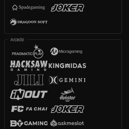
Arcade