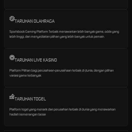
TARUHAN OLAHRAGA
Sportsbook Gaming Platform Terbaik menawarkan lebih banyak game, odds yang
lebih tinggi, dan menyediakan pilihan yang lebih banyak untuk pemain.
TARUHAN LIVE KASINO
Platform Pilihan bagi perusahaan-perusahaan terbaik di dunia, dengan pilihan
variasi game terbanyak
TARUHAN TOGEL
Platform togel yang menarik dari perusahan terbaik di dunia yang menawarkan
hadiah kemenangan besar