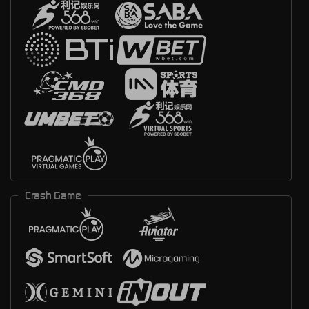
Crash Game