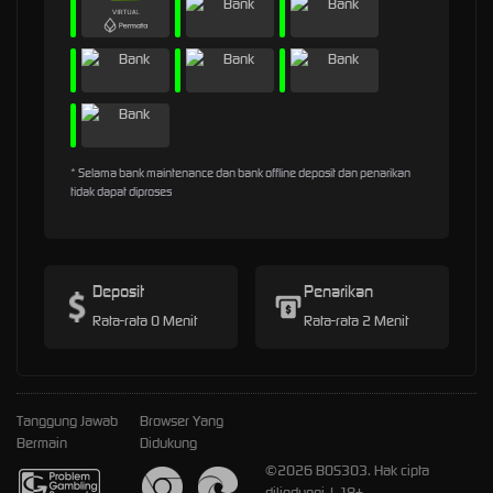
* Selama bank maintenance dan bank offline deposit dan penarikan
tidak dapat diproses
Deposit
Penarikan
Rata-rata 0 Menit
Rata-rata 2 Menit
Tanggung Jawab
Browser Yang
Bermain
Didukung
©2026 BOS303. Hak cipta
dilindungi | 18+