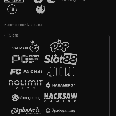
Platform Penyedia Layanan
Slots