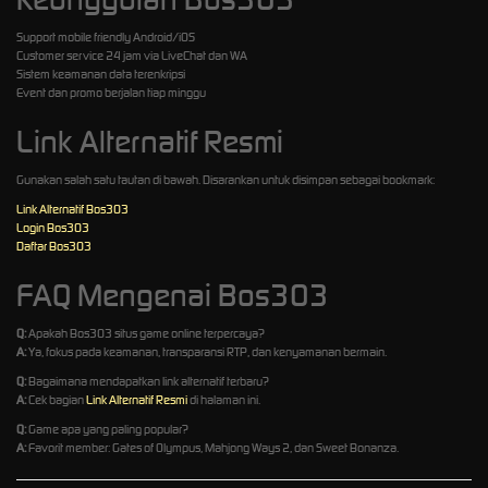
Support mobile friendly Android/iOS
Customer service 24 jam via LiveChat dan WA
Sistem keamanan data terenkripsi
Event dan promo berjalan tiap minggu
Link Alternatif Resmi
Gunakan salah satu tautan di bawah. Disarankan untuk disimpan sebagai bookmark:
Link Alternatif Bos303
Login Bos303
Daftar Bos303
FAQ Mengenai Bos303
Q:
Apakah Bos303 situs game online terpercaya?
A:
Ya, fokus pada keamanan, transparansi RTP, dan kenyamanan bermain.
Q:
Bagaimana mendapatkan link alternatif terbaru?
A:
Cek bagian
Link Alternatif Resmi
di halaman ini.
Q:
Game apa yang paling popular?
A:
Favorit member: Gates of Olympus, Mahjong Ways 2, dan Sweet Bonanza.