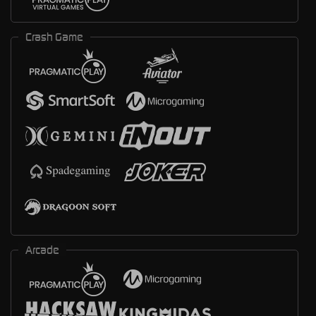
Crash Game
Arcade