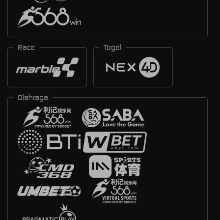
Race
Togel
Olahraga