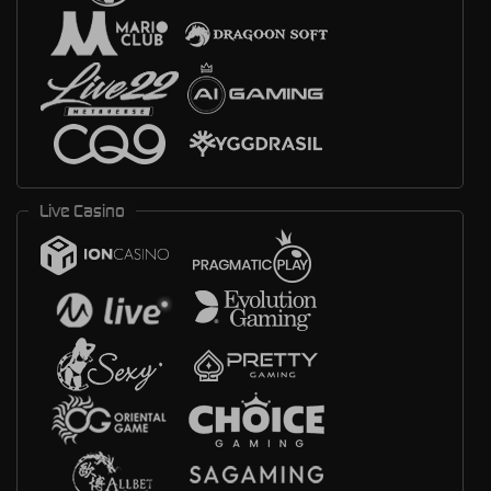
Live Casino