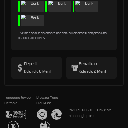
* Selama bank maintenance dan bank offline deposit dan penarikan
tidak dapat diproses
Deposit
Penarikan
Rata-rata 0 Menit
Rata-rata 2 Menit
Tanggung Jawab
Browser Yang
Bermain
Didukung
©2026 BOS303. Hak cipta
dilindungi | 18+