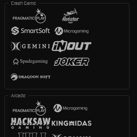
Crash Game
Arcade