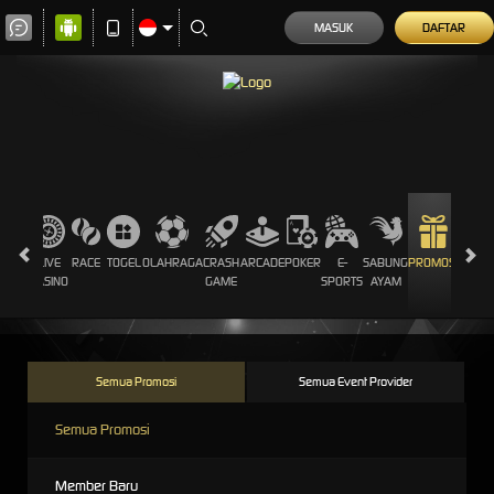
MASUK
DAFTAR
SLOTS
LIVE
RACE
TOGEL
OLAHRAGA
CRASH
ARCADE
POKER
E-
SABUNG
PROMOSI
CASINO
GAME
SPORTS
AYAM
Semua Promosi
Semua Event Provider
Semua Promosi
Member Baru