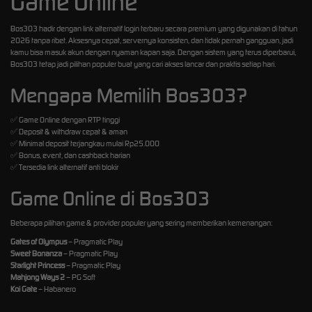
Game Online
Bos303 hadir dengan link alternatif login terbaru secara premium yang digunakan di tahun
2026 tanpa ribet. Aksesnya cepat, servernya konsisten, dan tidak pernah gangguan, jadi
kamu bisa masuk akun dengan nyaman kapan saja. Dengan sistem yang terus diperbarui,
Bos303 tetap jadi pilihan populer buat yang cari akses lancar dan praktis setiap hari.
Mengapa Memilih Bos303?
✅ Game Online dengan RTP tinggi
✅ Deposit & withdraw cepat & aman
✅ Minimal deposit terjangkau mulai Rp25.000
✅ Bonus, event, dan cashback harian
✅ Tersedia link alternatif anti blokir
Game Online di Bos303
Beberapa pilihan game & provider populer yang sering memberikan kemenangan:
Gates of Olympus
– Pragmatic Play
Sweet Bonanza
– Pragmatic Play
Starlight Princess
– Pragmatic Play
Mahjong Ways 2
– PG Soft
Koi Gate
– Habanero