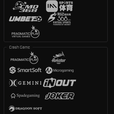
Crash Game