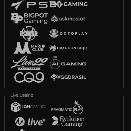
Live Casino