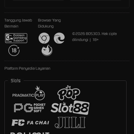
Tanggung Jawab
Browser Yang
Bermain
Didukung
©2026 BOS303. Hak cipta
dilindungi | 18+
Platform Penyedia Layanan
Slots