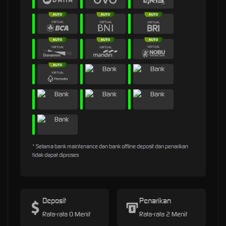
* Selama bank maintenance dan bank offline deposit dan penarikan
tidak dapat diproses
Deposit
Penarikan
Rata-rata 0 Menit
Rata-rata 2 Menit