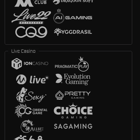
Live Casino